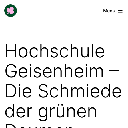
Zum
Buga-
Menü
Inhalt
Blogger
springen
Hochschule
Geisenheim –
Die Schmiede
der grünen