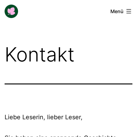
Zum
Buga-
Menü
Inhalt
Blogger
springen
Kontakt
Liebe Leserin, lieber Leser,