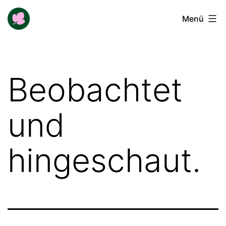
Zum
Buga-
Menü
Inhalt
Blogger
springen
Beobachtet
und
hingeschaut.