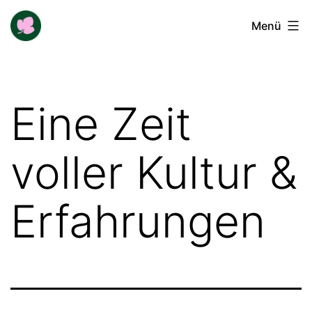
Zum
Buga-
Menü
Inhalt
Blogger
springen
Eine Zeit
voller Kultur &
Erfahrungen