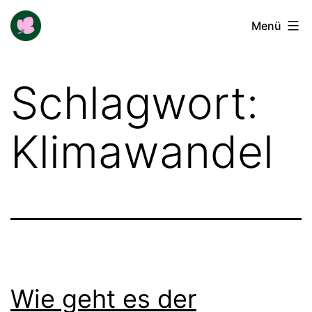
Zum
Buga-
Menü
Inhalt
Blogger
springen
Schlagwort:
Klimawandel
Wie geht es der