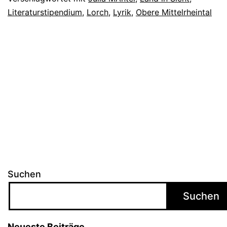
Literaturstipendium
,
Lorch
,
Lyrik
,
Obere Mittelrheintal
Mantel
Lorch
poetisiert
Suchen
Suchen
Neueste Beiträge