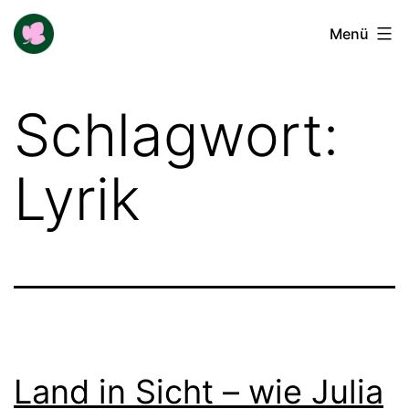
Zum
Buga-
Menü
Inhalt
Blogger
springen
Schlagwort:
Lyrik
Land in Sicht – wie Julia