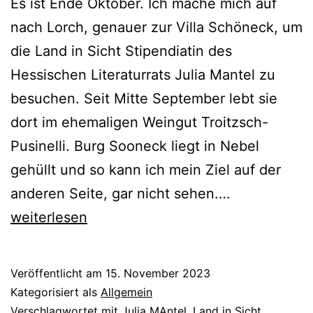
Es ist Ende Oktober. Ich mache mich auf
nach Lorch, genauer zur Villa Schöneck, um
die Land in Sicht Stipendiatin des
Hessischen Literaturrats Julia Mantel zu
besuchen. Seit Mitte September lebt sie
dort im ehemaligen Weingut Troitzsch-
Pusinelli. Burg Sooneck liegt in Nebel
gehüllt und so kann ich mein Ziel auf der
Land
anderen Seite, gar nicht sehen.…
in
weiterlesen
Sicht
–
Veröffentlicht am
15. November 2023
wie
Kategorisiert als
Allgemein
Julia
Verschlagwortet mit
Julia MAntel
,
Land in Sicht
,