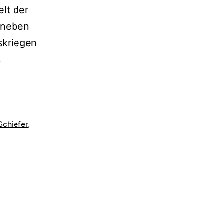
elt der
l neben
skriegen
.
Schiefer
,