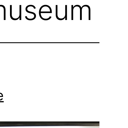
umuseum
e