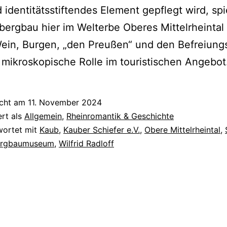
 identitätsstiftendes Element gepflegt wird, spi
bergbau hier im Welterbe Oberes Mittelrheinta
ein, Burgen, „den Preußen“ und den Befreiung
 mikroskopische Rolle im touristischen Angebot
icht am
11. November 2024
ert als
Allgemein
,
Rheinromantik & Geschichte
wortet mit
Kaub
,
Kauber Schiefer e.V.
,
Obere Mittelrheintal
,
ergbaumuseum
,
Wilfrid Radloff