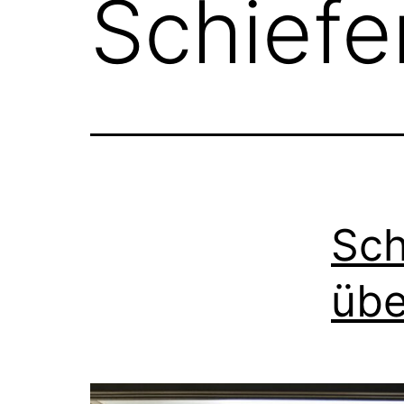
Schief
Sch
übe