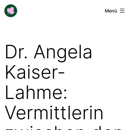
Zum
Buga-
Menü
Inhalt
Blogger
springen
Dr. Angela
Kaiser-
Lahme:
Vermittlerin