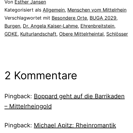
Von
Esther Jansen
Kategorisiert als
Allgemein
,
Menschen vom Mittelrhein
Verschlagwortet mit
Besondere Orte
,
BUGA 2029
,
Burgen
,
Dr. Angela Kaiser-Lahme
,
Ehrenbreitstein
,
GDKE
,
Kulturlandschaft
,
Obere Mittelrheintal
,
Schlösser
2 Kommentare
Pingback:
Boppard geht auf die Barrikaden
– Mittelrheingold
Pingback:
Michael Apitz: Rheinromantik