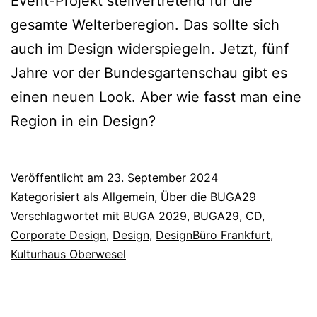
Event-Projekt stellvertretend für die
gesamte Welterberegion. Das sollte sich
auch im Design widerspiegeln. Jetzt, fünf
Jahre vor der Bundesgartenschau gibt es
einen neuen Look. Aber wie fasst man eine
Region in ein Design?
Veröffentlicht am
23. September 2024
Kategorisiert als
Allgemein
,
Über die BUGA29
Verschlagwortet mit
BUGA 2029
,
BUGA29
,
CD
,
Corporate Design
,
Design
,
DesignBüro Frankfurt
,
Kulturhaus Oberwesel