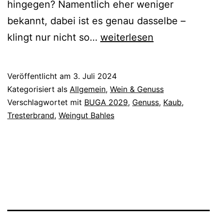
hingegen? Namentlich eher weniger
bekannt, dabei ist es genau dasselbe –
Tresterbrand:
klingt nur nicht so…
weiterlesen
Die
Essenz
Veröffentlicht am
3. Juli 2024
des
Kategorisiert als
Allgemein
,
Wein & Genuss
Weins
Verschlagwortet mit
BUGA 2029
,
Genuss
,
Kaub
,
Tresterbrand
,
Weingut Bahles