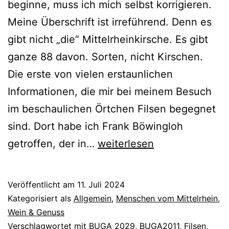
beginne, muss ich mich selbst korrigieren.
Meine Überschrift ist irreführend. Denn es
gibt nicht „die“ Mittelrheinkirsche. Es gibt
ganze 88 davon. Sorten, nicht Kirschen.
Die erste von vielen erstaunlichen
Informationen, die mir bei meinem Besuch
im beschaulichen Örtchen Filsen begegnet
sind. Dort habe ich Frank Böwingloh
Die
getroffen, der in…
weiterlesen
Rettung
der
Veröffentlicht am
11. Juli 2024
Mittelrhein-
Kategorisiert als
Allgemein
,
Menschen vom Mittelrhein
,
Kirsche
Wein & Genuss
Verschlagwortet mit
BUGA 2029
,
BUGA2011
,
Filsen
,