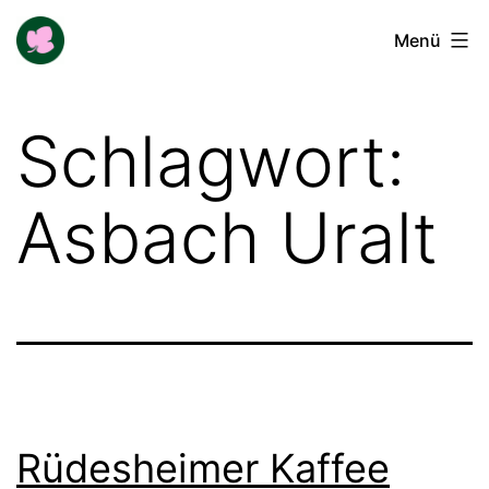
Zum
Buga-
Menü
Inhalt
Blogger
springen
Schlagwort:
Asbach Uralt
Rüdesheimer Kaffee