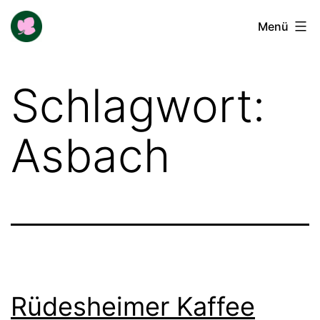
Zum
Buga-
Menü
Inhalt
Blogger
springen
Schlagwort:
Asbach
Rüdesheimer Kaffee