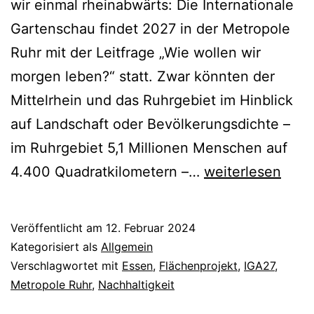
wir einmal rheinabwärts: Die Internationale
Gartenschau findet 2027 in der Metropole
Ruhr mit der Leitfrage „Wie wollen wir
morgen leben?“ statt. Zwar könnten der
Mittelrhein und das Ruhrgebiet im Hinblick
auf Landschaft oder Bevölkerungsdichte –
im Ruhrgebiet 5,1 Millionen Menschen auf
Die
4.400 Quadratkilometern –…
weiterlesen
IGA
2027
Veröffentlicht am
12. Februar 2024
in
Kategorisiert als
Allgemein
der
Verschlagwortet mit
Essen
,
Flächenprojekt
,
IGA27
,
Metropole Ruhr
,
Nachhaltigkeit
Metropole