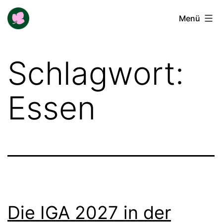
Zum
Buga-
Menü
Inhalt
Blogger
springen
Schlagwort:
Essen
Die IGA 2027 in der