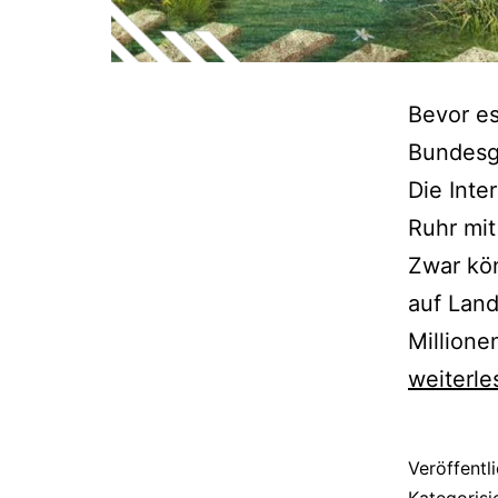
Bevor es
Bundesga
Die Inte
Ruhr mit
Zwar kön
auf Land
Million
weiterle
Veröffentl
Kategorisi