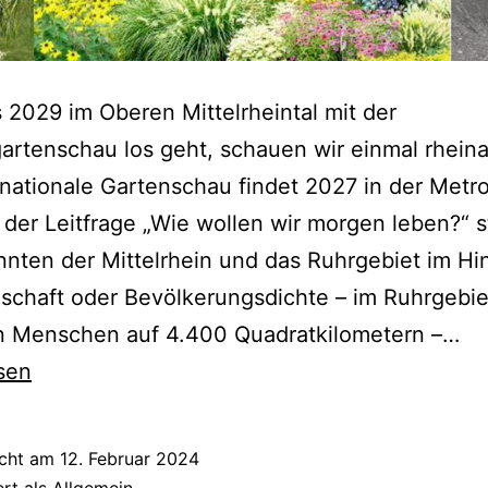
 2029 im Oberen Mittelrheintal mit der
rtenschau los geht, schauen wir einmal rhein
rnationale Gartenschau findet 2027 in der Metr
 der Leitfrage „Wie wollen wir morgen leben?“ st
nten der Mittelrhein und das Ruhrgebiet im Hin
schaft oder Bevölkerungsdichte – im Ruhrgebiet
Di
en Menschen auf 4.400 Quadratkilometern –…
IG
sen
20
in
icht am
12. Februar 2024
de
ert als
Allgemein