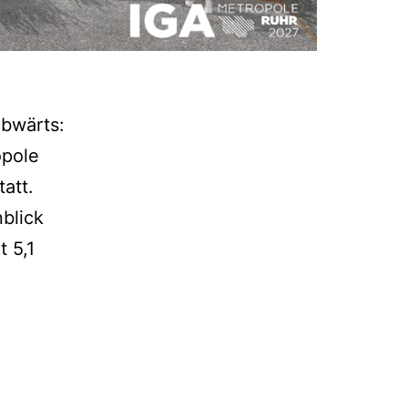
abwärts:
opole
att.
blick
 5,1
e
A
27
r