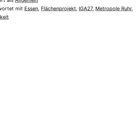
Me
wortet mit
Essen
,
Flächenprojekt
,
IGA27
,
Metropole Ruhr
,
keit
Ru