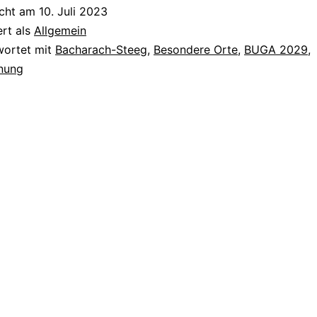
Freunden
icht am
10. Juli 2023
–
ert als
Allgemein
Nachfolge
wortet mit
Bacharach-Steeg
,
Besondere Orte
,
BUGA 2029
,
nung
gesucht