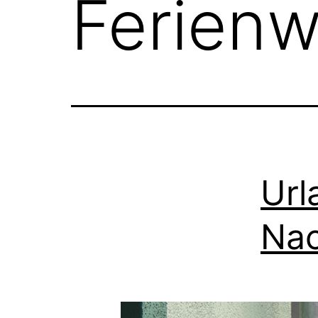
Ferien
Url
Nac