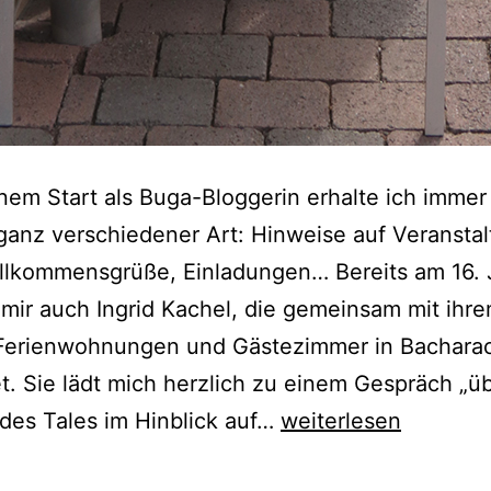
nem Start als Buga-Bloggerin erhalte ich immer
ganz verschiedener Art: Hinweise auf Veransta
llkommensgrüße, Einladungen… Bereits am 16. 
 mir auch Ingrid Kachel, die gemeinsam mit ih
Ferienwohnungen und Gästezimmer in Bachara
t. Sie lädt mich herzlich zu einem Gespräch „üb
Urlaub
des Tales im Hinblick auf…
weiterlesen
bei