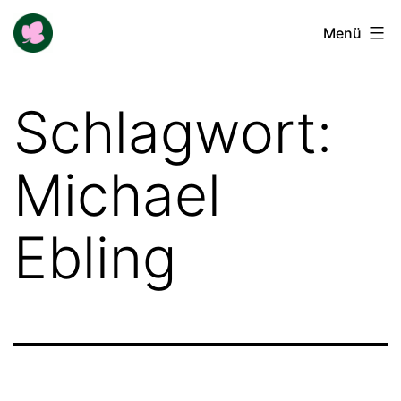
Zum
Buga-
Menü
Inhalt
Blogger
springen
Schlagwort:
Michael
Ebling