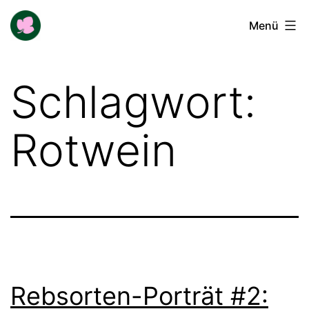
Zum
Buga-
Menü
Inhalt
Blogger
springen
Schlagwort:
Rotwein
Rebsorten-Porträt #2: