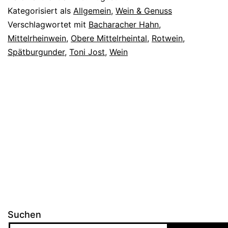
Der
Kategorisiert als
Allgemein
,
Wein & Genuss
Spätburgunder
Verschlagwortet mit
Bacharacher Hahn
,
Mittelrheinwein
,
Obere Mittelrheintal
,
Rotwein
,
Spätburgunder
,
Toni Jost
,
Wein
Suchen