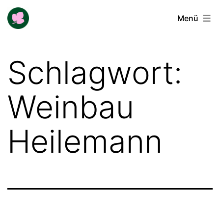
Zum
Buga-
Menü
Inhalt
Blogger
springen
Schlagwort:
Weinbau
Heilemann