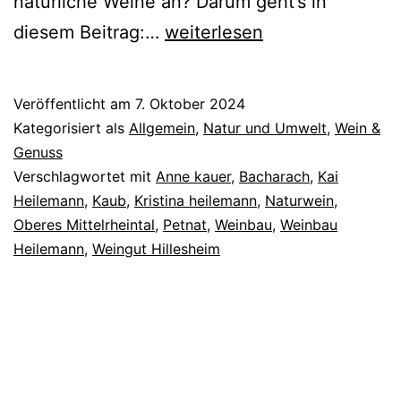
natürliche Weine an? Darum geht’s in
Bio-
diesem Beitrag:…
weiterlesen
und
Naturwein:
Veröffentlicht am
7. Oktober 2024
Wenn
Kategorisiert als
Allgemein
,
Natur und Umwelt
,
Wein &
Winzer*innen
Genuss
Verschlagwortet mit
Anne kauer
,
Bacharach
,
Kai
die
Heilemann
,
Kaub
,
Kristina heilemann
,
Naturwein
,
ökologische
Oberes Mittelrheintal
,
Petnat
,
Weinbau
,
Weinbau
„Extrameile“
Heilemann
,
Weingut Hillesheim
gehen