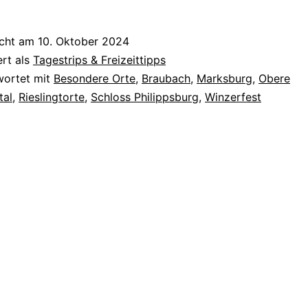
Braubach:
Zwischen
icht am
10. Oktober 2024
Fachwerk,
ert als
Tagestrips & Freizeittipps
Weingarten
wortet mit
Besondere Orte
,
Braubach
,
Marksburg
,
Obere
tal
,
Rieslingtorte
,
Schloss Philippsburg
,
Winzerfest
und
Rieslingtorte