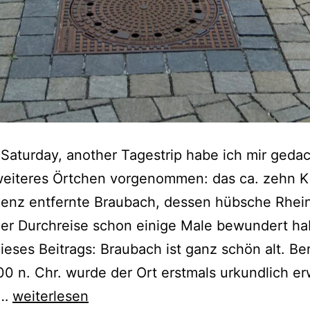
Saturday, another Tagestrip habe ich mir geda
weiteres Örtchen vorgenommen: das ca. zehn K
lenz entfernte Braubach, dessen hübsche Rhei
der Durchreise schon einige Male bewundert ha
dieses Beitrags: Braubach ist ganz schön alt. Ber
0 n. Chr. wurde der Ort erstmals urkundlich er
Tagestrip
0…
weiterlesen