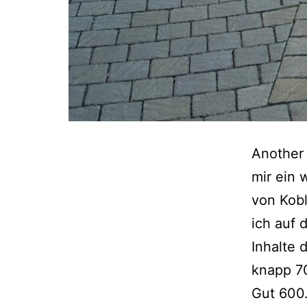
Another 
mir ein 
von Kob
ich auf 
Inhalte 
knapp 70
Gut 60