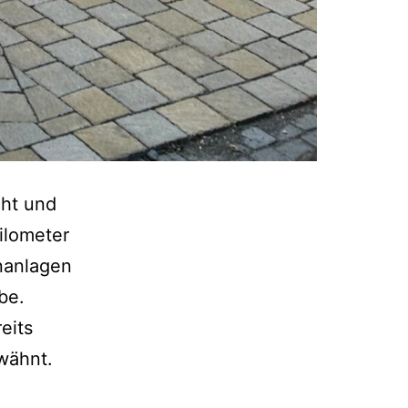
cht und
ilometer
nanlagen
be.
eits
wähnt.