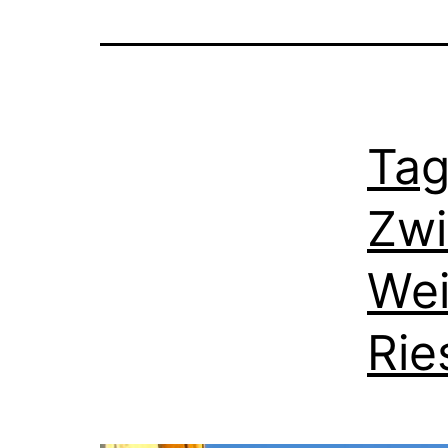
Tag
Zwi
Wei
Rie