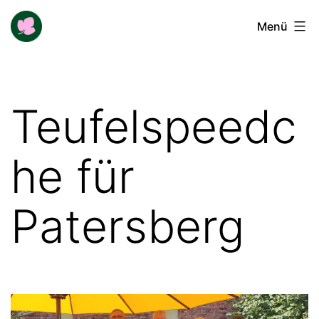
Zum
Buga-
Menü
Inhalt
Blogger
springen
Teufelspeedc
he für
Patersberg