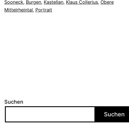
Sooneck
,
Burgen
,
Kastellan
,
Klaus Collerius
,
Obere
Mittelrheintal
,
Portrait
Suchen
Suchen