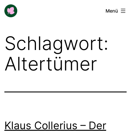
Zum
Buga-
Menü
Inhalt
Blogger
springen
Schlagwort:
Altertümer
Klaus Collerius – Der