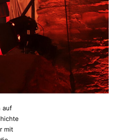
 auf
hichte
r mit