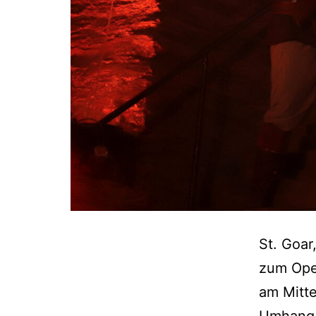
St. Goar
zum Ope
am Mitte