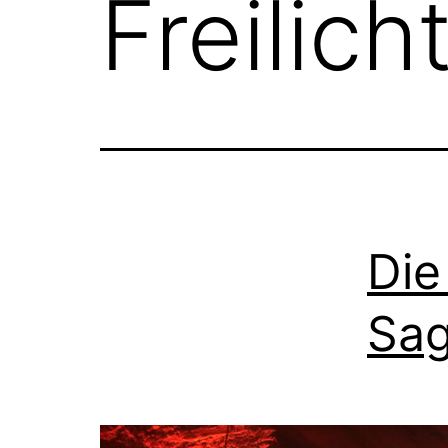
Freilich
Die
Sa