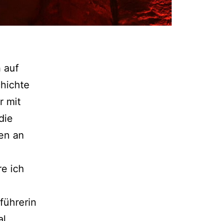
 auf
hichte
r mit
die
en an
re ich
führerin
l,