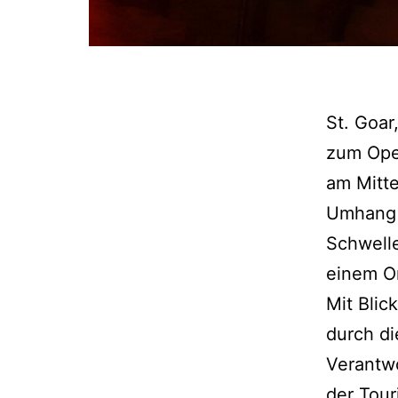
St. Goar
zum Ope
am Mitte
Umhang d
Schwell
einem O
Mit Blic
durch di
Verantwo
der Tour