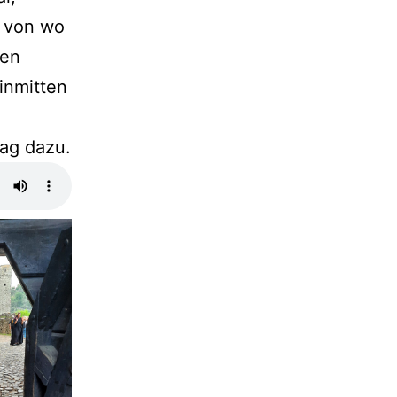
, von wo
ren
inmitten
rag dazu.