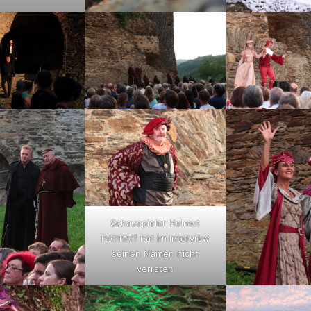
Schauspieler Helmut
Potthoff hat im Interview
seinen Namen nicht
verraten