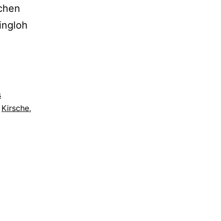
ichen
ingloh
s
,
Kirsche
,