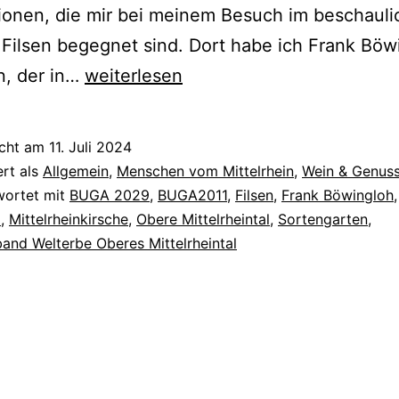
ionen, die mir bei meinem Besuch im beschaul
Filsen begegnet sind. Dort habe ich Frank Böw
Die
n, der in…
weiterlesen
Rettung
der
icht am
11. Juli 2024
Mittelrhein-
ert als
Allgemein
,
Menschen vom Mittelrhein
,
Wein & Genus
Kirsche
wortet mit
BUGA 2029
,
BUGA2011
,
Filsen
,
Frank Böwingloh
d
,
Mittelrheinkirsche
,
Obere Mittelrheintal
,
Sortengarten
,
nd Welterbe Oberes Mittelrheintal