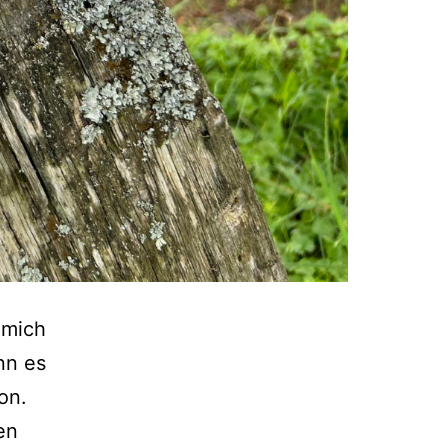
 mich
nn es
on.
en