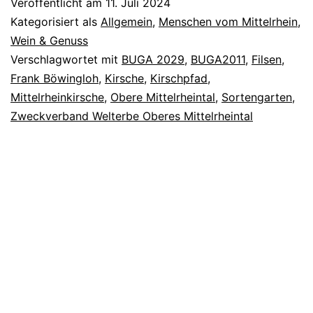
Veröffentlicht am
11. Juli 2024
Mittelrhein-
Kategorisiert als
Allgemein
,
Menschen vom Mittelrhein
,
Kirsche
Wein & Genuss
Verschlagwortet mit
BUGA 2029
,
BUGA2011
,
Filsen
,
Frank Böwingloh
,
Kirsche
,
Kirschpfad
,
Mittelrheinkirsche
,
Obere Mittelrheintal
,
Sortengarten
,
Zweckverband Welterbe Oberes Mittelrheintal