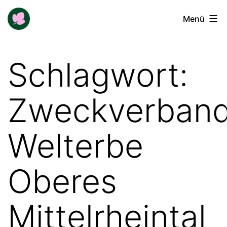
Zum
Buga-
Menü
Inhalt
Blogger
springen
Schlagwort:
Zweckverban
Welterbe
Oberes
Mittelrheintal