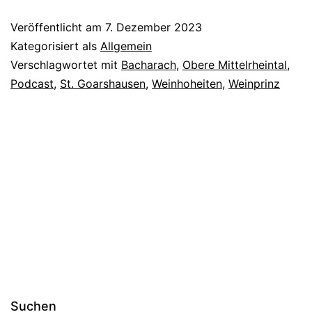
Weinhoheit
Veröffentlicht am
7. Dezember 2023
sein
Kategorisiert als
Allgemein
–
Verschlagwortet mit
Bacharach
,
Obere Mittelrheintal
,
Podcast
,
St. Goarshausen
,
Weinhoheiten
,
Weinprinz
damals
und
heute
Suchen