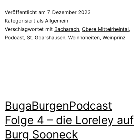
Weinhoheit
Veröffentlicht am
7. Dezember 2023
sein
Kategorisiert als
Allgemein
–
Verschlagwortet mit
Bacharach
,
Obere Mittelrheintal
,
Podcast
,
St. Goarshausen
,
Weinhoheiten
,
Weinprinz
damals
und
heute
BugaBurgenPodcast
Folge 4 – die Loreley auf
Burg Sooneck