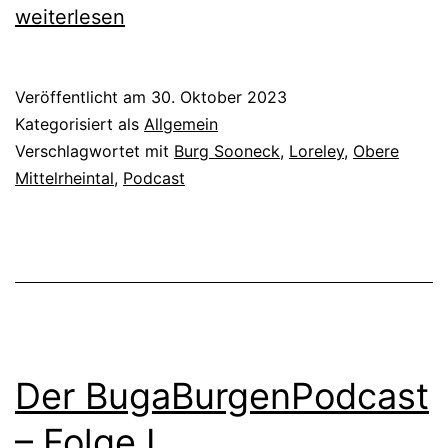
BugaBurgenPodcast
weiterlesen
Folge
4
Veröffentlicht am
30. Oktober 2023
–
Kategorisiert als
Allgemein
die
Verschlagwortet mit
Burg Sooneck
,
Loreley
,
Obere
Mittelrheintal
,
Podcast
Loreley
auf
Burg
Sooneck
Der BugaBurgenPodcast
– Folge I