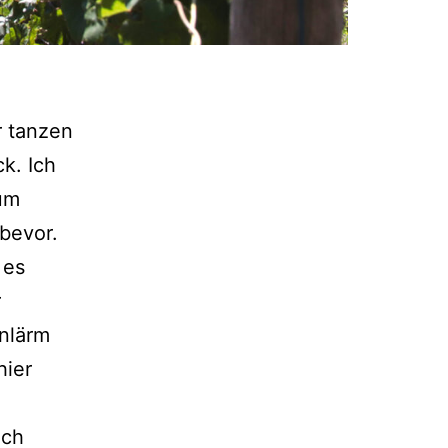
r tanzen
k. Ich
um
 bevor.
 es
r
nlärm
hier
ich