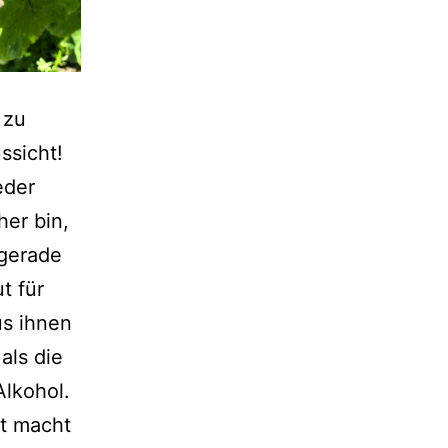
 zu
ssicht!
eder
her bin,
 gerade
t für
us ihnen
als die
Alkohol.
it macht