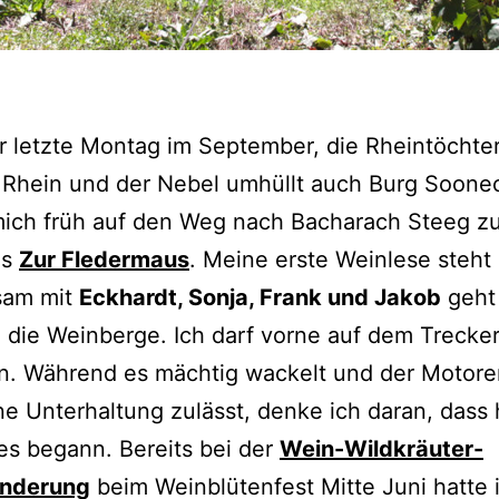
er letzte Montag im September, die Rheintöchte
Rhein und der Nebel umhüllt auch Burg Soonec
ich früh auf den Weg nach Bacharach Steeg z
us
Zur Fledermaus
. Meine erste Weinlese steht
sam mit
Eckhardt, Sonja, Frank und Jakob
geht
n die Weinberge. Ich darf vorne auf dem Trecke
en. Während es mächtig wackelt und der Motore
e Unterhaltung zulässt, denke ich daran, dass 
les begann. Bereits bei der
Wein-Wildkräuter-
nderung
beim Weinblütenfest Mitte Juni hatte 