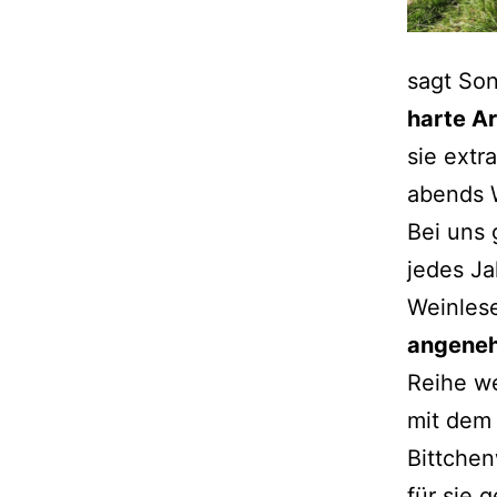
sagt Son
harte Ar
sie extr
abends 
Bei uns 
jedes Ja
Weinlese
angeneh
Reihe we
mit de
Bittchen
für sie 