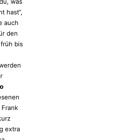
 du, was
 hast“,
se auch
ür den
früh bis
 werden
r
o
lesenen
 Frank
kurz
g extra
ca