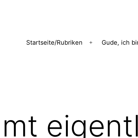
Startseite/Rubriken
Gude, ich bi
Menü
öffnen
t eigentl