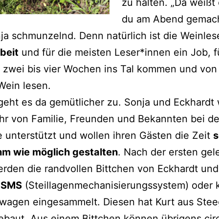
zu halten. „Da weißt
du am Abend gemacht
ja schmunzelnd. Denn natürlich ist die Weinle
beit
und für die meisten Leser*innen ein Job, f
a zwei bis vier Wochen ins Tal kommen und von 
Wein lesen.
geht es da gemütlicher zu. Sonja und Eckhardt
hr von Familie, Freunden und Bekannten bei de
 unterstützt und wollen ihren Gästen die Zeit
s
m wie möglich gestalten
. Nach der ersten ge
rden die randvollen Bittchen von Eckhardt und
m
SMS
(Steillagenmechanisierungssystem) oder 
wagen eingesammelt. Diesen hat Kurt aus Stee
gebaut. Aus einem Bittchen können übrigens cir