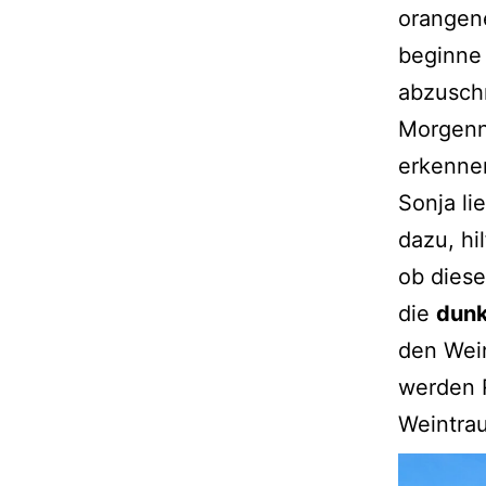
orangene
beginne
abzuschn
Morgenne
erkennen
Sonja li
dazu, hi
ob diese
die
dunk
den Wein
werden R
Weintrau