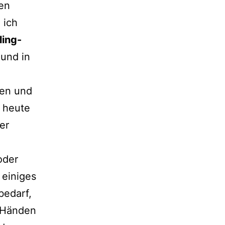
gen
 ich
ling-
und in
ken und
 heute
er
oder
 einiges
bedarf,
n Händen