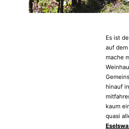
Es ist d
auf dem 
mache m
Weinha
Gemein
hinauf i
mitfahr
kaum ein
quasi al
Eselswa