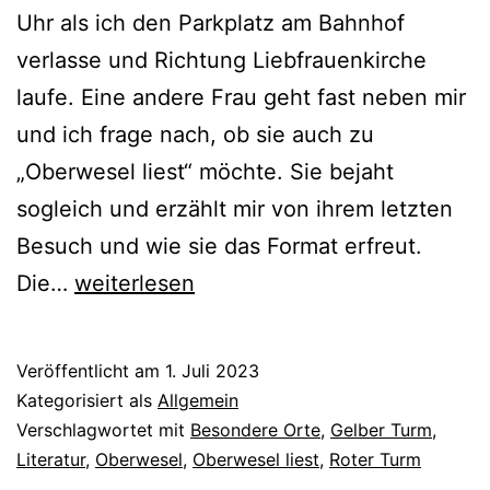
Uhr als ich den Parkplatz am Bahnhof
verlasse und Richtung Liebfrauenkirche
laufe. Eine andere Frau geht fast neben mir
und ich frage nach, ob sie auch zu
„Oberwesel liest“ möchte. Sie bejaht
sogleich und erzählt mir von ihrem letzten
Besuch und wie sie das Format erfreut.
Oberwesel
Die…
weiterlesen
lauscht,
läuft
Veröffentlicht am
1. Juli 2023
und
Kategorisiert als
Allgemein
liest
Verschlagwortet mit
Besondere Orte
,
Gelber Turm
,
Literatur
,
Oberwesel
,
Oberwesel liest
,
Roter Turm