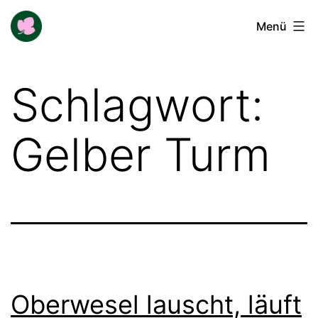
Zum
Buga-
Menü
Inhalt
Blogger
springen
Schlagwort:
Gelber Turm
Oberwesel lauscht, läuft