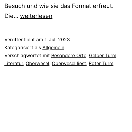
Besuch und wie sie das Format erfreut.
Oberwesel
Die…
weiterlesen
lauscht,
läuft
Veröffentlicht am
1. Juli 2023
und
Kategorisiert als
Allgemein
liest
Verschlagwortet mit
Besondere Orte
,
Gelber Turm
,
Literatur
,
Oberwesel
,
Oberwesel liest
,
Roter Turm