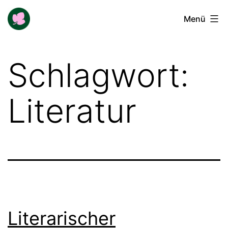
Zum
Buga-
Menü
Inhalt
Blogger
springen
Schlagwort:
Literatur
Literarischer