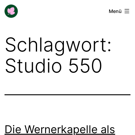
Zum
Buga-
Menü
Inhalt
Blogger
springen
Schlagwort:
Studio 550
Die Wernerkapelle als