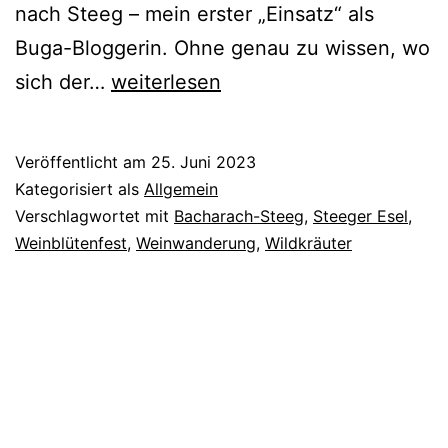
nach Steeg – mein erster „Einsatz“ als
Buga-Bloggerin. Ohne genau zu wissen, wo
Von
sich der…
weiterlesen
Eseln,
Wildkräutern
Veröffentlicht am
25. Juni 2023
und
Kategorisiert als
Allgemein
dem
Verschlagwortet mit
Bacharach-Steeg
,
Steeger Esel
,
Weinblütenfest
,
Weinwanderung
,
Wildkräuter
besten
Wein