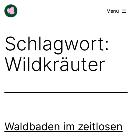
Zum
Buga-
Menü
Inhalt
Blogger
springen
Schlagwort:
Wildkräuter
Waldbaden im zeitlosen