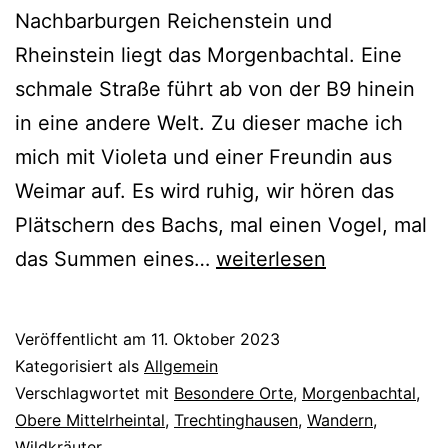
Nachbarburgen Reichenstein und
Rheinstein liegt das Morgenbachtal. Eine
schmale Straße führt ab von der B9 hinein
in eine andere Welt. Zu dieser mache ich
mich mit Violeta und einer Freundin aus
Weimar auf. Es wird ruhig, wir hören das
Plätschern des Bachs, mal einen Vogel, mal
Waldbaden
das Summen eines…
weiterlesen
im
zeitlosen
Veröffentlicht am
11. Oktober 2023
Morgenbachtal
Kategorisiert als
Allgemein
Verschlagwortet mit
Besondere Orte
,
Morgenbachtal
,
Obere Mittelrheintal
,
Trechtinghausen
,
Wandern
,
Wildkräuter